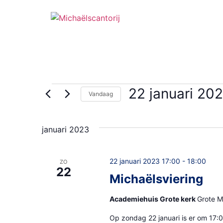
Ga
naar
de
inhoud
Evenementen
22 januari 20
Vandaag
Selecteer
een
datum.
januari 2023
22 januari 2023 17:00
-
18:00
ZO
22
Michaëlsviering
Academiehuis Grote kerk
Grote M
Op zondag 22 januari is er om 17:0