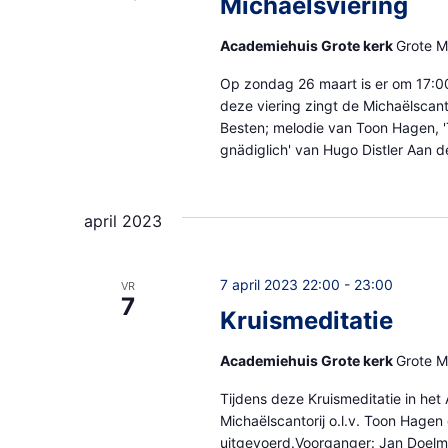
Michaelsviering
Academiehuis Grote kerk
Grote M
Op zondag 26 maart is er om 17:00
deze viering zingt de Michaëlscanto
Besten; melodie van Toon Hagen, 'T
gnädiglich' van Hugo Distler Aan 
april 2023
7 april 2023 22:00
-
23:00
VR
7
Kruismeditatie
Academiehuis Grote kerk
Grote M
Tijdens deze Kruismeditatie in he
Michaëlscantorij o.l.v. Toon Hage
uitgevoerd.Voorganger: Jan Doelm