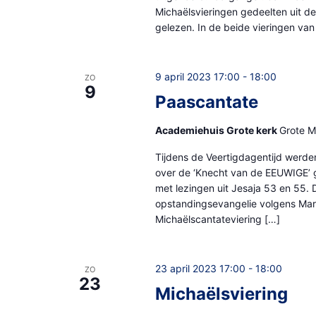
Michaëlsvieringen gedeelten uit d
gelezen. In de beide vieringen va
9 april 2023 17:00
-
18:00
ZO
9
Paascantate
Academiehuis Grote kerk
Grote M
Tijdens de Veertigdagentijd werden
over de ‘Knecht van de EEUWIGE’ 
met lezingen uit Jesaja 53 en 55. D
opstandingsevangelie volgens Mar
Michaëlscantateviering […]
23 april 2023 17:00
-
18:00
ZO
23
Michaëlsviering