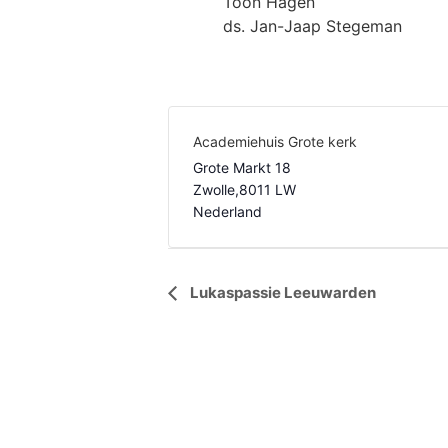
Toon Hagen
ds. Jan-Jaap Stegeman
Academiehuis Grote kerk
Grote Markt 18
Zwolle
,
8011 LW
Nederland
Evenement
Lukaspassie Leeuwarden
Navigatie