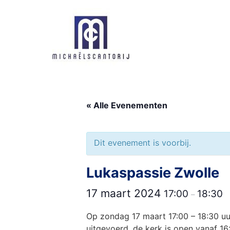
Ga
naar
de
inhoud
« Alle Evenementen
Dit evenement is voorbij.
Lukaspassie Zwolle
17 maart 2024
17:00
18:30
–
Op zondag 17 maart 17:00 – 18:30 uur
uitgevoerd, de kerk is open vanaf 16