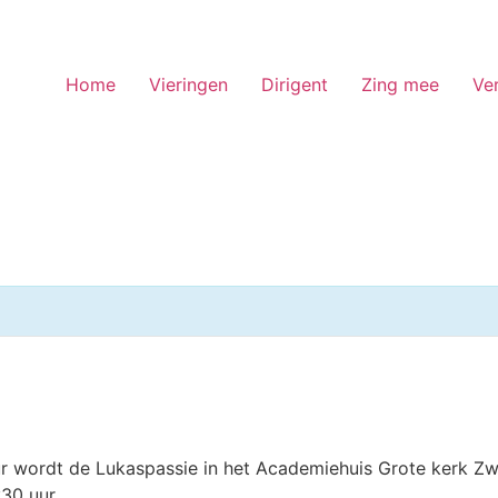
Home
Vieringen
Dirigent
Zing mee
Ve
 wordt de Lukaspassie in het Academiehuis Grote kerk Zwol
:30 uur.