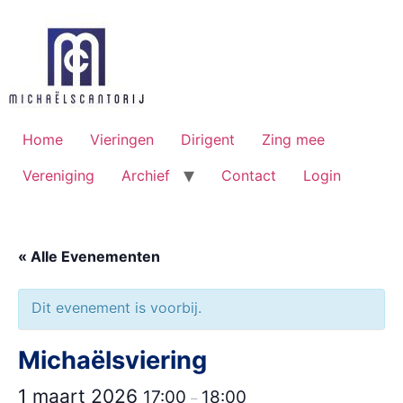
Ga
naar
de
inhoud
Home
Vieringen
Dirigent
Zing mee
Vereniging
Archief
Contact
Login
« Alle Evenementen
Dit evenement is voorbij.
Michaëlsviering
1 maart 2026
17:00
18:00
–