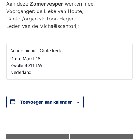
Aan deze
Zomervesper
werken mee:
Voorganger: ds Lieke van Houte;
Cantor/organist: Toon Hagen;
Leden van de Michaëlscantorij;
Academiehuis Grote kerk
Grote Markt 18
Zwolle
,
8011 LW
Nederland
Toevoegen aan kalender
Evenement