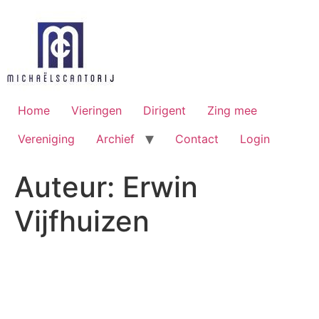
Ga
naar
de
inhoud
Home
Vieringen
Dirigent
Zing mee
Vereniging
Archief
Contact
Login
Auteur:
Erwin
Vijfhuizen