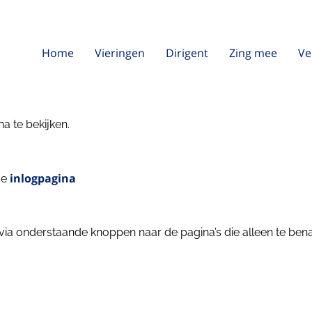
Home
Vieringen
Dirigent
Zing mee
Ve
a te bekijken.
inlogpagina
de
ia onderstaande knoppen naar de pagina’s die alleen te bena