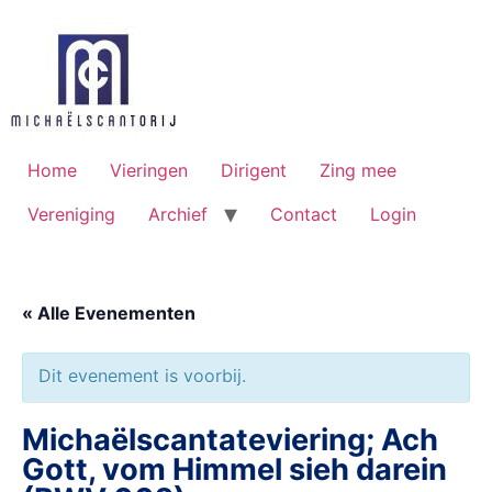
Ga
naar
de
inhoud
Home
Vieringen
Dirigent
Zing mee
Vereniging
Archief
Contact
Login
« Alle Evenementen
Dit evenement is voorbij.
Michaëlscantateviering; Ach
Gott, vom Himmel sieh darein