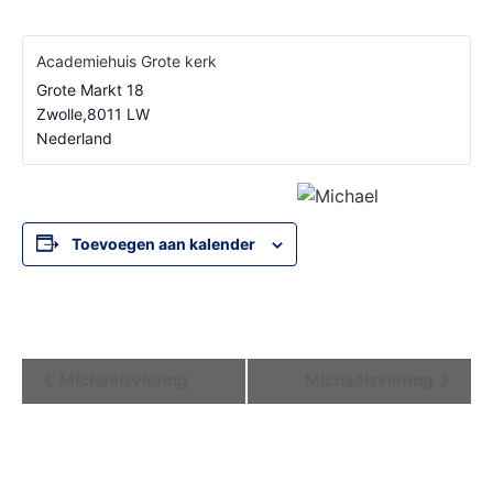
Academiehuis Grote kerk
Grote Markt 18
Zwolle
,
8011 LW
Nederland
Toevoegen aan kalender
Evenement
Michaëlsviering
Michaëlsviering
Navigatie