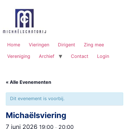
Ga
naar
de
inhoud
Home
Vieringen
Dirigent
Zing mee
Vereniging
Archief
Contact
Login
« Alle Evenementen
Dit evenement is voorbij.
Michaëlsviering
7 juni 2026
19:00
20:00
–