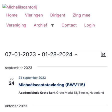
Ga
naar
de
Home
Vieringen
Dirigent
Zing mee
inhoud
Vereniging
Archief
Contact
Login
Evenementen
We
Ev
07-01-2023
 - 
01-28-2024
Lijst
Selecteer
we
nav
een
september 2023
datum.
na
24 september 2023
ZO
24
Michaëlscantateviering (BWV115)
Academiehuis Grote kerk
Grote Markt 18, Zwolle, Nederland
oktober 2023