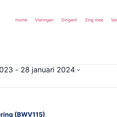
Home
Vieringen
Dirigent
Zing mee
Ve
2023
 - 
28 januari 2024
ering (BWV115)