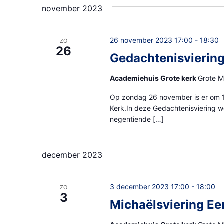
november 2023
26 november 2023 17:00
-
18:30
ZO
26
Gedachtenisvierin
Academiehuis Grote kerk
Grote M
Op zondag 26 november is er om 1
Kerk.In deze Gedachtenisviering w
negentiende […]
december 2023
3 december 2023 17:00
-
18:00
ZO
3
Michaëlsviering Ee