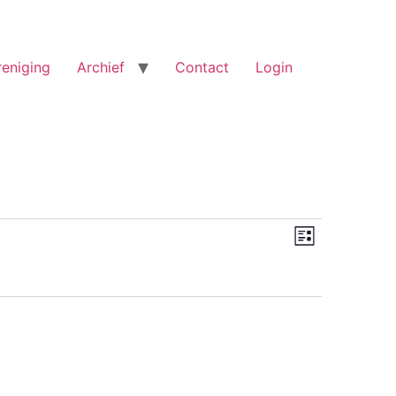
reniging
Archief
Contact
Login
Weerga
Evenem
Lijst
weerga
navigati
navigat