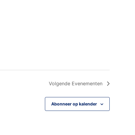
Volgende
Evenementen
Abonneer op kalender