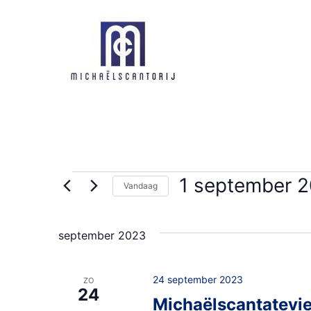
Ga
naar
de
inhoud
Evenementen
1 september 
Vandaag
Selecteer
een
datum.
september 2023
24 september 2023
ZO
24
Michaëlscantatevi