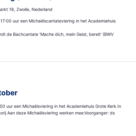
arkt 18, Zwolle, Nederland
17:00 uur een Michaëlscantateviering in het Academiehuis
rdt de Bachcantate ‘Mache dich, mein Geist, bereit' (BWV
tober
00 uur een Michaëlsviering in het Academiehuis Grote Kerk.In
torij Aan deze Michaëlsviering werken mee:Voorganger: ds